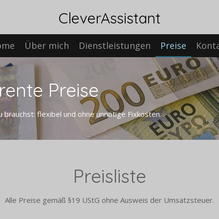
CleverAssistant
ome
Über mich
Dienstleistungen
Preise
Kont
rente Preise
brauchst: flexibel und ohne unnötige Fixkosten.
Preisliste
Alle Preise gemäß §19 UStG ohne Ausweis der Umsatzsteuer.