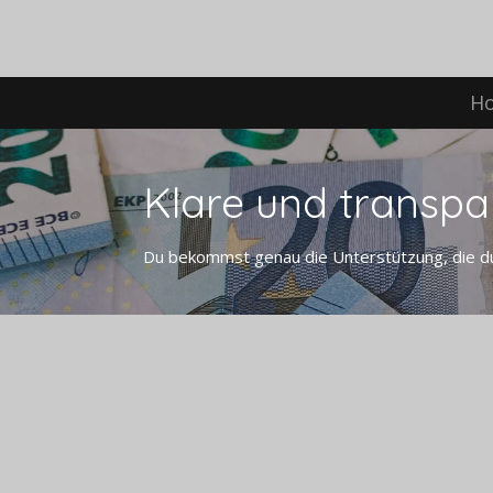
Zum
Hauptinhalt
springen
H
Klare und transpa
Du bekommst genau die Unterstützung, die du 